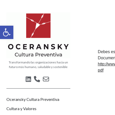
Oceransky
Cultura
Abrir barra de herramientas
Preventiva
Debes esc
Document
Transformando las organizaciones hacia un
http://w
futuro más humano, saludable y sostenible
pdf
linkedin
phone
email-
form
Oceransky Cultura Preventiva
Cultura y Valores