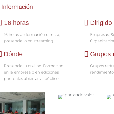
Información
16 horas
Dirigido
16 horas de formación directa,
Empresas, Se
presencial o en streaming
Organizacio
Dónde
Grupos 
Presencial u on-line. Formación
Grupos reduc
en la empresa o en ediciones
rendimiento:
puntuales abiertas al público