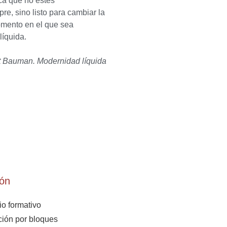
ica que no estés
e, sino listo para cambiar la
momento en el que sea
líquida.
 Bauman. Modernidad líquida
ón
rio formativo
ión por bloques