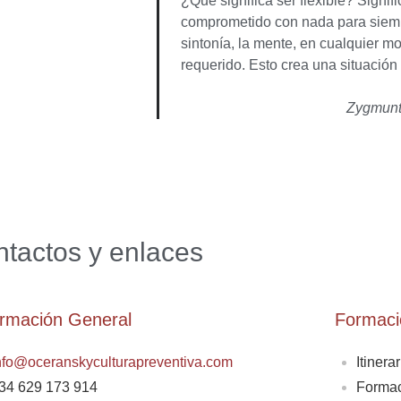
¿Qué significa ser flexible? Signif
comprometido con nada para siempr
sintonía, la mente, en cualquier 
requerido. Esto crea una situación 
Zygmunt
tactos y enlaces
ormación General
Formaci
nfo@oceranskyculturapreventiva.com
Itinera
34 629 173 914
Formac