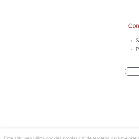
Con
S
P
Este sitio web utiliza cookies propias y/o de terceros para mejor