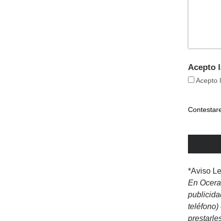
Acepto l
Acepto l
Contestare
*Aviso Le
En Oceran
publicida
teléfono)
prestarle