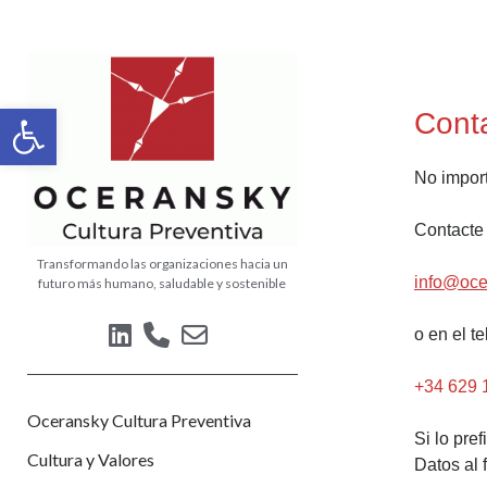
Oceransky
Cultura
Abrir barra de herramientas
Cont
Preventiva
No import
Contacte
Transformando las organizaciones hacia un
info@oce
futuro más humano, saludable y sostenible
linkedin
phone
email-
o en el te
form
+34 629 
Oceransky Cultura Preventiva
Si lo pre
Cultura y Valores
Datos al 