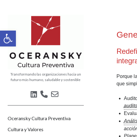
Oceransky
Cultura
Abrir barra de herramientas
Gene
Preventiva
Redefi
integr
Transformando las organizaciones hacia un
Porque la
futuro más humano, saludable y sostenible
que simpl
linkedin
phone
email-
Audit
form
audito
Evalu
Oceransky Cultura Preventiva
Anális
acció
Cultura y Valores
Plane