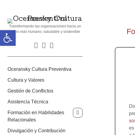
Transformando las organizaciones hacia un
Fo
Abrir barra de herramientas
futuro más humano, saludable y sostenible
Oceransky Cultura Preventiva
Cultura y Valores
Gestión de Conflictos
Asistencia Técnica
Di
Formación en Habilidades
pr
Relacionales
so
es
Divulgación y Contribución