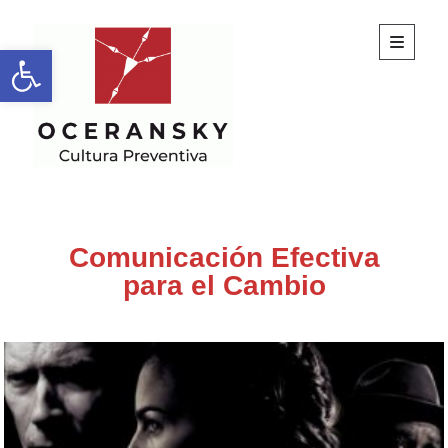
Oceransky
abrir
Abrir barra de herramientas
menú
principa
Cultura
Preventiva
Comunicación Efectiva
para el Cambio