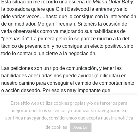
Esta situación me recordó una escena de
Million Dolar Baby
:
la boxeadora quiere que Clint Eastwood la entrene y se lo
pide varias veces… hasta que lo consigue con la intervención
de un mediador, Morgan Freeman. Si tenéis la ocasión de
verla observaréis cómo va mejorando sus habilidades de
“persuasión”. La primera petición se parece mucho a la del
técnico de prevención, y no consigue un efecto positivo, sino
todo lo contrario: un cierre a la negociación.
Las peticiones son un tipo de comunicación, y tener las
habilidades adecuadas nos puede ayudar (o dificultar) en
nuestro camino para conseguir el cambio de comportamiento
o acción deseado. Por eso es muy importante que
analicemos cómo y qué herramientas tenemos para mejorar
Este sitio web utiliza cookies propias y/o de terceros para
nuestras peticiones, como parte de nuestra Comunicación
mejorar nuestros servicios y optimizar su navegación. Si
Efectiva. Sólo así conseguiremos ser agentes de cambio en
continua navegando, consideramos que acepta nuestra política
las empresas
de cookies
.
Aceptar